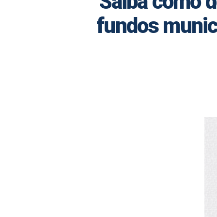
Saiba como d
fundos munici