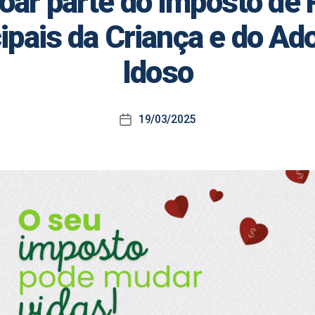
oar parte do Imposto de 
pais da Criança e do Ad
Idoso
19/03/2025
Data
de
publicação