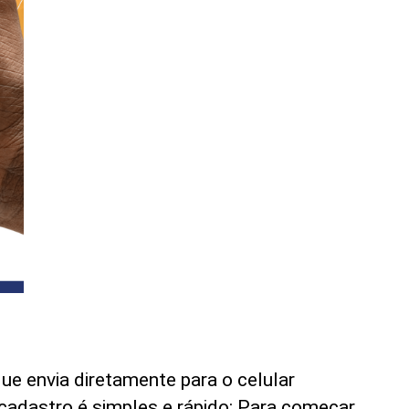
ue envia diretamente para o celular
cadastro é simples e rápido: Para começar