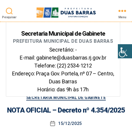
Pesquisar
Menu
Prefeitura
de
Secretaria Municipal de Gabinete
Duas
PREFEITURA MUNICIPAL DE DUAS BARRAS
Barras
Secretário: -
E-mail: gabinete@duasbarras.rj.gov.br
Telefone: (22) 2534-1212
Endereço: Praça Gov. Portela, nº 07 – Centro,
Duas Barras
Horário: das 9h às 17h
Início
>
Secretaria Municipal de Gabinete
Categorias
SECRETARIA MUNICIPAL DE GABINETE
NOTA OFICIAL – Decreto nº 4.354/2025
15/12/2025
Data
de